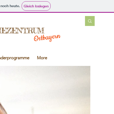
e noch heute.
Gleich loslegen
IEZENTRUM
Ostbayern
nderprogramme
More