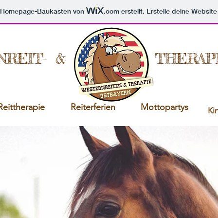
m Homepage-Baukasten von
.com
erstellt. Erstelle deine Websit
REIT- &
THERAP
Reittherapie
Reiterferien
Mottopartys
Ki