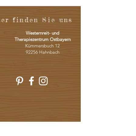
ier finden
Sie
uns
Westernreit- und
Therapiezentrum Ostbayern
Kümmersbuch 12
92256 Hahnbach