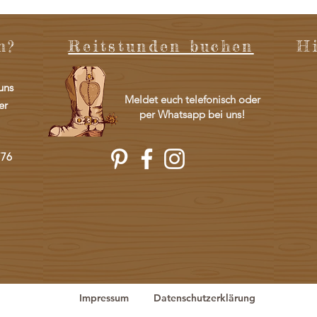
n?
Reitstunden buchen
H
uns
Meldet euch telefonisch oder
er
per Whatsapp bei uns!
776
Impressum
Datenschutzerklärung