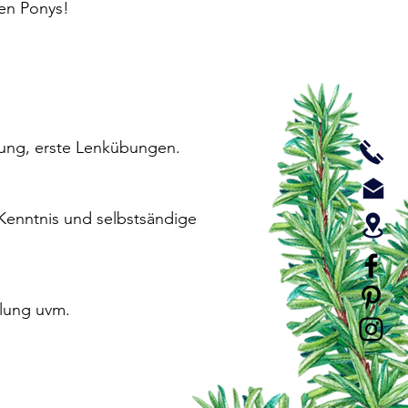
len Ponys!
tung, erste Lenkübungen.
 Kenntnis und selbstsändige
ulung uvm.