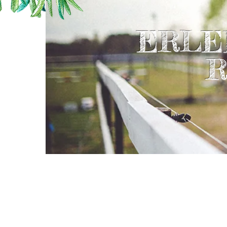
ERLE
R